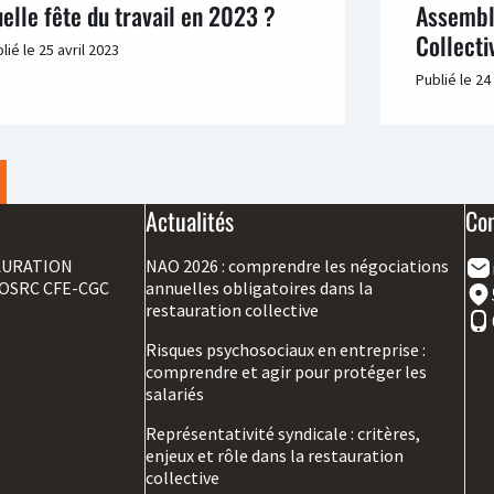
elle fête du travail en 2023 ?
Assembl
Collect
lié le
25 avril 2023
Publié le
24
Actualités
Co
AURATION
NAO 2026 : comprendre les négociations
OSRC CFE-CGC
annuelles obligatoires dans la
restauration collective
Risques psychosociaux en entreprise :
comprendre et agir pour protéger les
salariés
Représentativité syndicale : critères,
enjeux et rôle dans la restauration
collective